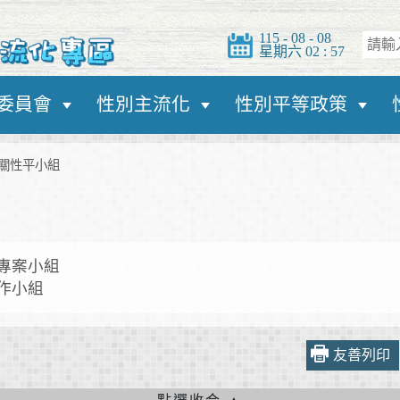
115 - 08 - 08
星期六 02 : 57
委員會
性別主流化
性別平等政策
關性平小組
專案小組
作小組
友善列印