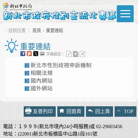
進入內容區塊
:::
目前位置 ：
首頁
>
重要連結
重要連結
字級設定：
新北市性別歧視申訴機制
相關法規
國內網站
國外網站
友善列印
回首頁
回上頁
TOP
電話：１９９９(新北市境內24小時服務)或 02-29603456
地址：(22001)新北市板橋區中山路1段161號